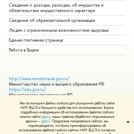
Сведения о доходах, расходах, об имуществе и
Б
обязательствах имущественного характера
О
Сведения об образовательной организации
О
Людям с ограниченными возможностями здоровья
Единая платежная страница
Работа в Вышке
http://www.minobrnauki.gov.ru/
Министерство науки и высшего образования РФ
https://edu.gov.ru/
Министерство просвещения РФ
https://elearning.hse.ru/mooc
Мы используем файлы cookies для улучшения работы сайта
Массовые открытые онлайн-курсы
НИУ ВШЭ и большего удобства его использования. Более
подробную информацию об использовании файлов cookies
можно найти
здесь
, наши правила обработки персональных
данных –
здесь
. Продолжая пользоваться сайтом, вы
✖
© НИУ ВШЭ 1993–2026
Адреса и контакты
Условия
подтверждаете, что были проинформированы об
использования материалов
Политика конфиденциальности
Карта
использовании файлов cookies сайтом НИУ ВШЭ и согласны
сайта