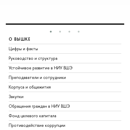
О ВЫШКЕ
Цифры и факты
Л
Руководство и структура
Д
Устойчивое развитие в НИУ ВШЭ
О
Преподаватели и сотрудники
П
Корпуса и общежития
В
Закупки
П
Обращения граждан в НИУ ВШЭ
А
Фонд целевого капитала
Д
Противодействие коррупции
Ц