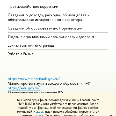
Противодействие коррупции
Ц
Сведения о доходах, расходах, об имуществе и
Б
обязательствах имущественного характера
О
Сведения об образовательной организации
О
Людям с ограниченными возможностями здоровья
Единая платежная страница
Работа в Вышке
http://www.minobrnauki.gov.ru/
Министерство науки и высшего образования РФ
https://edu.gov.ru/
Министерство просвещения РФ
https://elearning.hse.ru/mooc
Мы используем файлы cookies для улучшения работы сайта
Массовые открытые онлайн-курсы
НИУ ВШЭ и большего удобства его использования. Более
подробную информацию об использовании файлов cookies
можно найти
здесь
, наши правила обработки персональных
данных –
здесь
. Продолжая пользоваться сайтом, вы