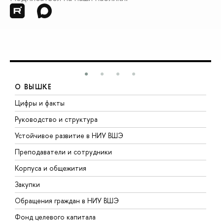
О ВЫШКЕ
Цифры и факты
Л
Руководство и структура
Д
Устойчивое развитие в НИУ ВШЭ
О
Преподаватели и сотрудники
П
Корпуса и общежития
В
Закупки
П
Обращения граждан в НИУ ВШЭ
А
Фонд целевого капитала
Д