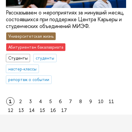
Рассказываем о мероприятиях за минувший месяц,
состоявшихся при поддержке Центра Карьеры и
студенческих объединений МИЭФ.
Университетская жизнь
Абитуриентам бакалавриата
Студенты
студенты
мастер-классы
репортаж о событии
1
2
3
4
5
6
7
8
9
10
11
12
13
14
15
16
17