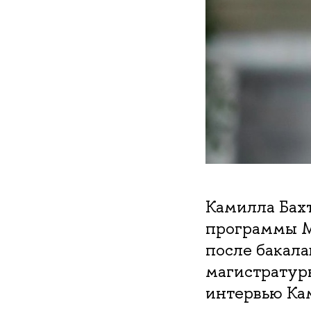
Камилла Бахт
программы
после бакала
магистратур
интервью Кам