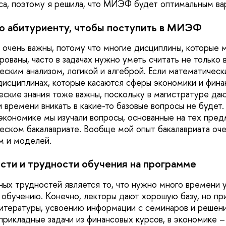
са, поэтому я решила, что МИЭФ будет оптимальным ва
о абитуриенту, чтобы поступить в МИЭФ
 очень важны, потому что многие дисциплины, которые 
ованы, часто в задачах нужно уметь считать не только в
еским анализом, логикой и алгеброй. Если математическ
 дисциплинах, которые касаются сферы экономики и фина
ские знания тоже важны, поскольку в магистратуре да
и времени вникать в какие-то базовые вопросы не будет
экономике мы изучали вопросы, основанные на тех пред
еском бакалавриате. Вообще мой опыт бакалавриата оче
м и моделей.
сти и трудности обучения на программе
ных трудностей является то, что нужно много времени 
обучению. Конечно, лекторы дают хорошую базу, но пр
итературы, усвоению информации с семинаров и решени
рикладные задачи из финансовых курсов, в экономике –