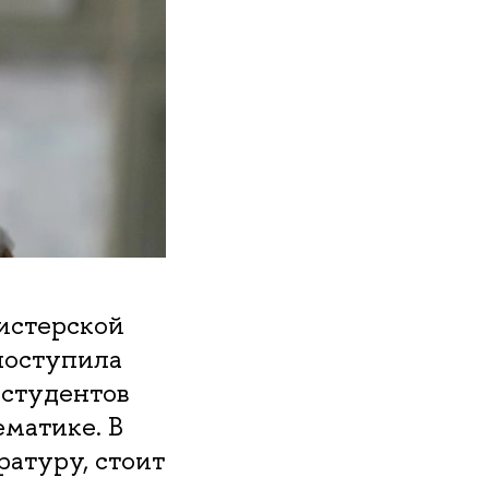
гистерской
 поступила
 студентов
матике. В
ратуру, стоит