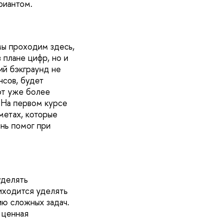
риантом.
мы проходим здесь,
 плане цифр, но и
ий бэкграунд не
нсов, будет
ют уже более
. На первом курсе
метах, которые
нь помог при
уделять
иходится уделять
ю сложных задач.
 ценная