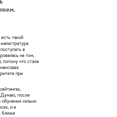
ь
нием.
 есть такой
 магистратура
 поступать в
ровалась на том,
 потому что стала
инансовая
оритете при
рейтингах,
. Думаю, после
а обучения сильно
сах, и в
е ближе