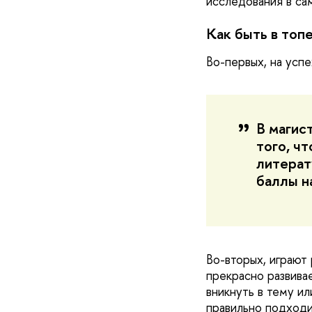
исследования в са
Как быть в топ
Во-первых, на успе
В магис
того, ч
литерат
баллы н
Во-вторых, играют
прекрасно развива
вникнуть в тему ил
правильно подходи