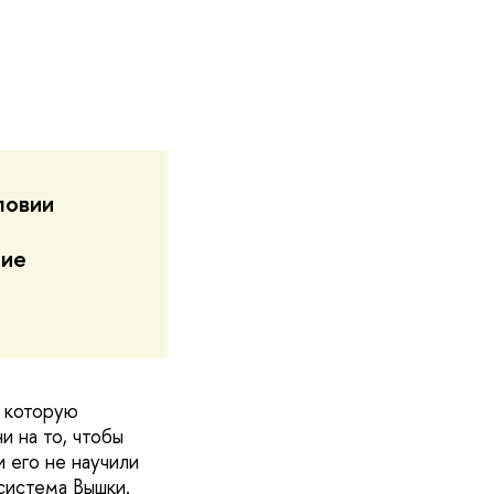
ловии
кие
, которую
и на то, чтобы
и его не научили
система Вышки.