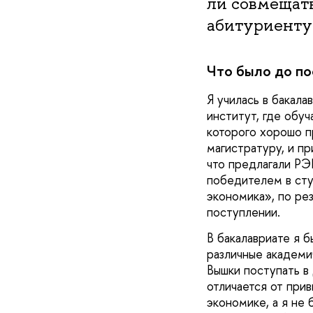
ли совмещать
абитуриенту 
Что было до по
Я училась в бакала
институт, где обу
которого хорошо п
магистратуру, и п
что предлагали РЭ
победителем в сту
экономика», по ре
поступлении.
В бакалавриате я б
различные академи
Вышки поступать в
отличается от при
экономике, а я не