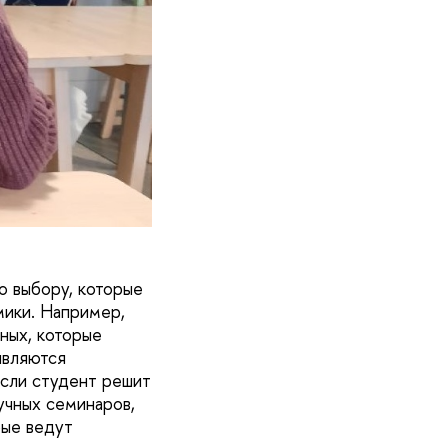
о выбору, которые
мики. Например,
ных, которые
являются
если студент решит
учных семинаров,
рые ведут