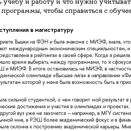
 учебу и работу и что нужно учитыват
программы, чтобы справиться с обуче
ступления в магистратуру
вриате Вышки на ФЭН и была знакома с МИЭФ, знала, что
чают международным экономическим специальностям, и
редставлена в рейтингах в своей сфере. Когда я решила
ришло время выбирать между программами, то я сфокуси
Ш и МИЭФ. В итоге остановилась на МИЭФ, в частности,
денческой олимпиаде «Высшая лига» в направлении «Ф
зультатам которой у меня была возможность быть в при
ыла сильной студенткой, о чем говорит мой результат в 
ческие достижения и участия в олимпиадах и проектах
 другой вуз уже не захочется – например, в МГУ систем
вычной мне, в РЭШ более академический фокус и в финан
 была склонна к построению академической карьеры. Мн