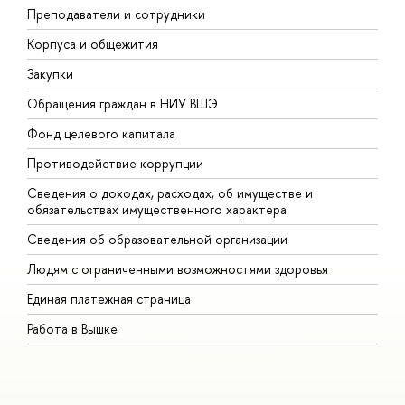
Преподаватели и сотрудники
П
Корпуса и общежития
В
Закупки
П
Обращения граждан в НИУ ВШЭ
А
Фонд целевого капитала
Д
Противодействие коррупции
Ц
Сведения о доходах, расходах, об имуществе и
Б
обязательствах имущественного характера
О
Сведения об образовательной организации
О
Людям с ограниченными возможностями здоровья
Единая платежная страница
Работа в Вышке