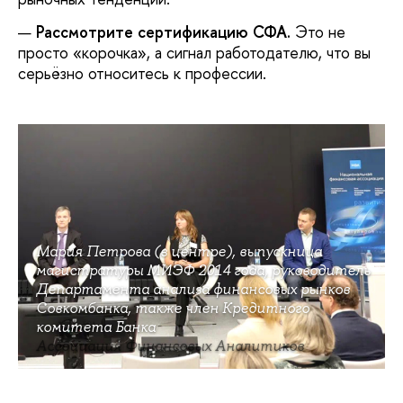
Рассмотрите сертификацию СФА.
Это не
просто «корочка», а сигнал работодателю, что вы
серьёзно относитесь к профессии.
Мария Петрова (в центре), выпускница
магистратуры МИЭФ 2014 года, руководитель
Департамента анализа финансовых рынков
Совкомбанка, также член Кредитного
комитета Банка
Ассоциация Финансовых Аналитиков