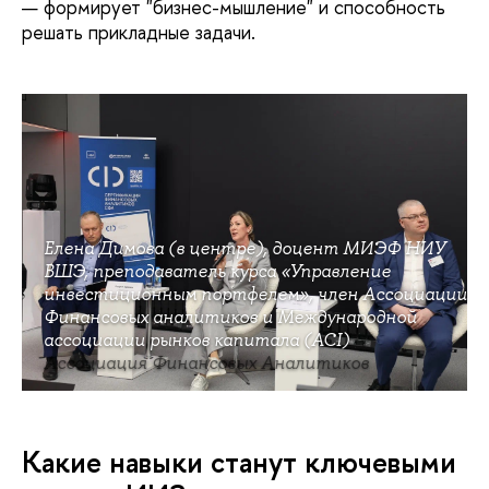
формирует "бизнес-мышление" и способность
решать прикладные задачи.
Елена Димова (в центре), доцент МИЭФ НИУ
ВШЭ, преподаватель курса «Управление
инвестиционным портфелем», член Ассоциации
Финансовых аналитиков и Международной
ассоциации рынков капитала (ACI)
Ассоциация Финансовых Аналитиков
Какие навыки станут ключевыми