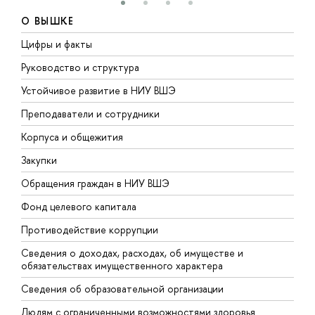
О ВЫШКЕ
Цифры и факты
Л
Руководство и структура
Д
Устойчивое развитие в НИУ ВШЭ
О
Преподаватели и сотрудники
П
Корпуса и общежития
В
Закупки
П
Обращения граждан в НИУ ВШЭ
А
Фонд целевого капитала
Д
Противодействие коррупции
Ц
Сведения о доходах, расходах, об имуществе и
Б
обязательствах имущественного характера
О
Сведения об образовательной организации
О
Людям с ограниченными возможностями здоровья