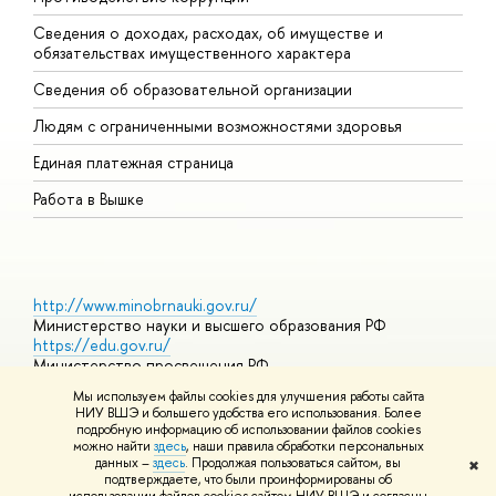
Сведения о доходах, расходах, об имуществе и
Б
обязательствах имущественного характера
О
Сведения об образовательной организации
О
Людям с ограниченными возможностями здоровья
Единая платежная страница
Работа в Вышке
http://www.minobrnauki.gov.ru/
Министерство науки и высшего образования РФ
https://edu.gov.ru/
Министерство просвещения РФ
https://elearning.hse.ru/mooc
Мы используем файлы cookies для улучшения работы сайта
Массовые открытые онлайн-курсы
НИУ ВШЭ и большего удобства его использования. Более
подробную информацию об использовании файлов cookies
можно найти
здесь
, наши правила обработки персональных
данных –
здесь
. Продолжая пользоваться сайтом, вы
✖
© НИУ ВШЭ 1993–2026
Адреса и контакты
Условия
подтверждаете, что были проинформированы об
использования материалов
Политика конфиденциальности
Карта