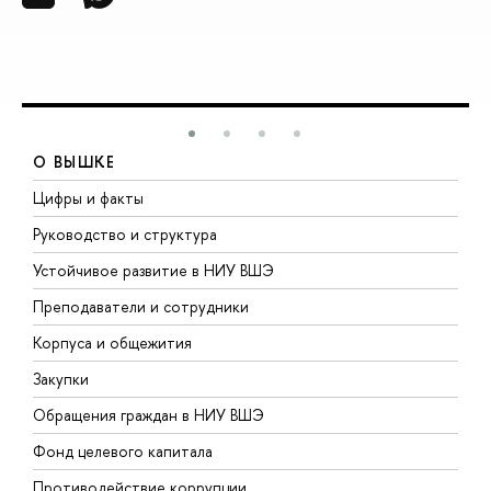
О ВЫШКЕ
Цифры и факты
Л
Руководство и структура
Д
Устойчивое развитие в НИУ ВШЭ
О
Преподаватели и сотрудники
П
Корпуса и общежития
В
Закупки
П
Обращения граждан в НИУ ВШЭ
А
Фонд целевого капитала
Д
Противодействие коррупции
Ц