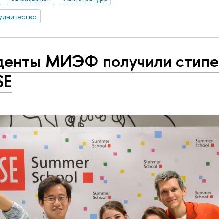
удничество
денты МИЭФ получили стип
SE