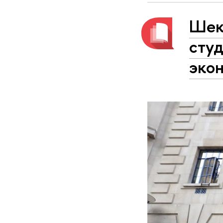
Шекс
сту
эко