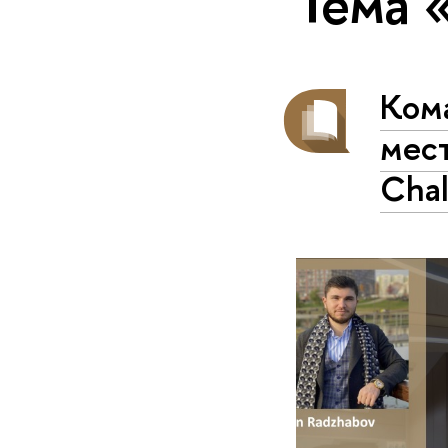
Тема 
Ком
мест
Chal