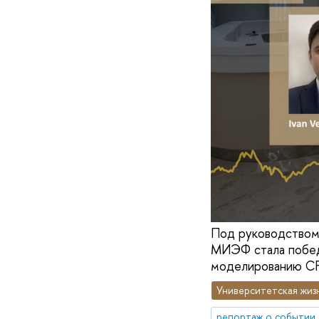
Под руководством
МИЭФ стала побед
моделированию CFA 
Университетская жиз
репортаж о событии