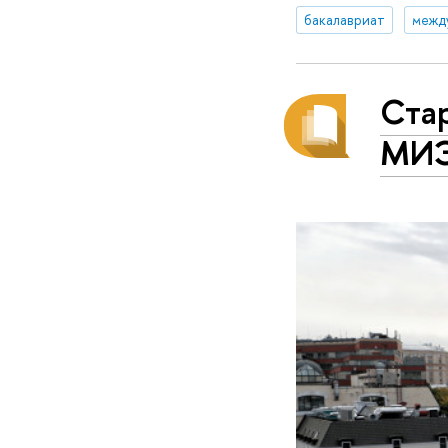
бакалавриат
межд
Стар
МИ