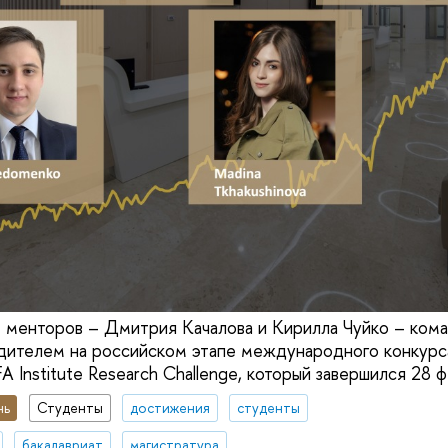
 менторов – Дмитрия Качалова и Кирилла Чуйко – ко
ителем на российском этапе международного конкурс
Institute Research Challenge, который завершился 28 ф
нь
Студенты
достижения
студенты
бакалавриат
магистратура