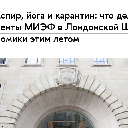
пир, йога и карантин: что д
денты МИЭФ в Лондонской 
номики этим летом