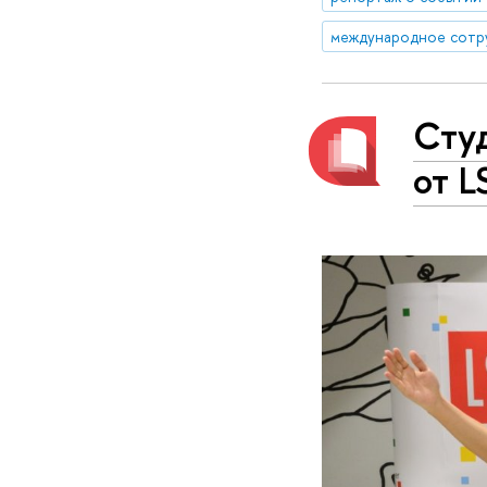
международное сотр
Сту
от L