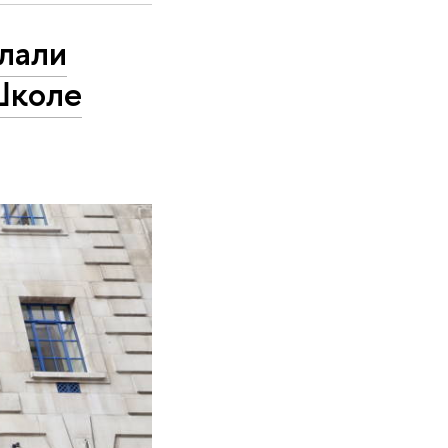
елали
Школе