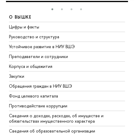
О ВЫШКЕ
Цифры и факты
Л
Руководство и структура
Д
Устойчивое развитие в НИУ ВШЭ
О
Преподаватели и сотрудники
П
Корпуса и общежития
В
Закупки
П
Обращения граждан в НИУ ВШЭ
А
Фонд целевого капитала
Д
Противодействие коррупции
Ц
Сведения о доходах, расходах, об имуществе и
Б
обязательствах имущественного характера
О
Сведения об образовательной организации