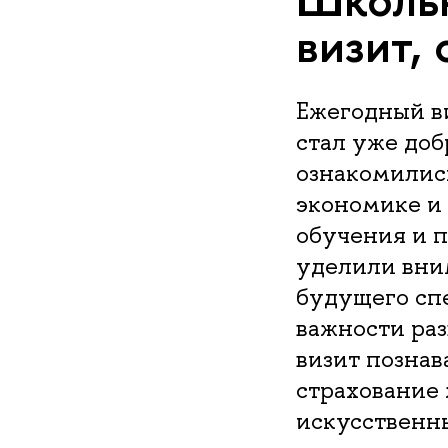
визит,
Ежегодный в
стал уже до
ознакомилис
экономике и
обучения и 
уделили вни
будущего сп
важности раз
визит позна
страхование 
искусственн