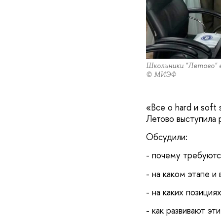
Школьники "Летово" 
© МИЭФ
«Все о hard и soft
Летово выступила
Обсудили:
- почему требуютс
- на каком этапе и
- на каких позиция
- как развивают э