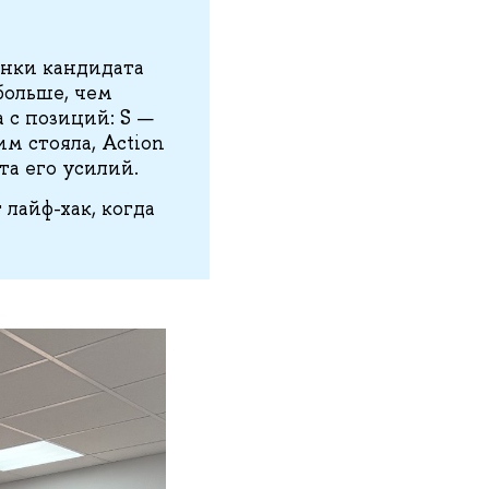
енки кандидата
больше, чем
 с позиций: S —
им стояла, Action
та его усилий.
лайф-хак, когда