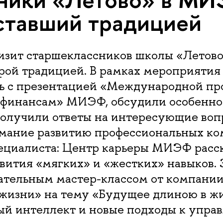
 ставший традицией
изит старшеклассников школы «Летов
брой традицией. В рамках мероприяти
ь с презентацией «Международной пр
 финансам» МИЭФ, обсудили особенно
получили ответы на интересующие воп
мание развитию профессиональных к
ециалиста: Центр карьеры МИЭФ расск
вития «мягких» и «жестких» навыков.
вательным мастер-классом от компани
жизни» на тему «Будущее длиною в жи
ый интеллект и новые подходы к упра