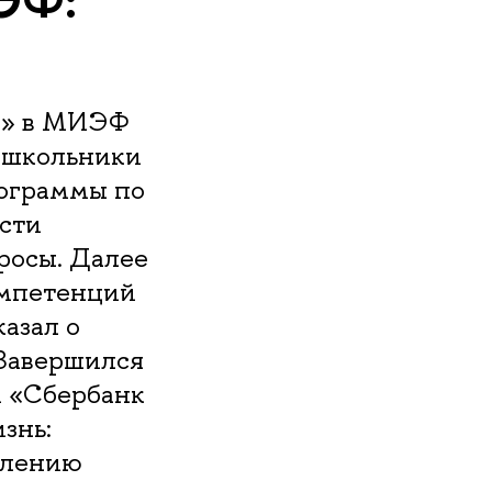
о» в МИЭФ
я школьники
ограммы по
сти
росы. Далее
омпетенций
азал о
 Завершился
и «Сбербанк
знь:
влению