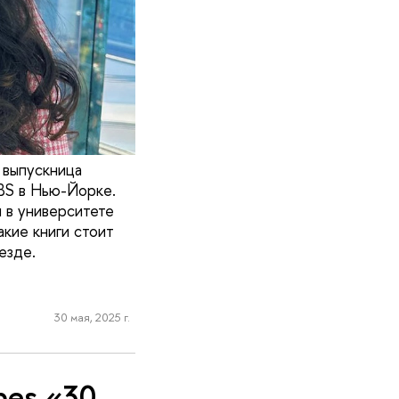
 выпускница
UBS в Нью-Йорке.
 в университете
акие книги стоит
езде.
30 мая, 2025 г.
bes «30