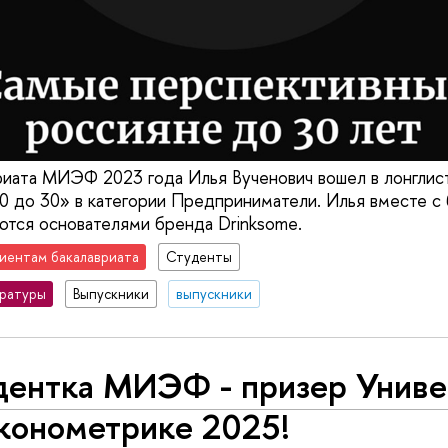
риата МИЭФ 2023 года Илья Вученович вошел в лонглис
30 до 30» в категории Предприниматели. Илья вместе с
тся основателями бренда Drinksome.
иентам бакалавриата
Студенты
тратуры
Выпускники
выпускники
дентка МИЭФ - призер Унив
эконометрике 2025!