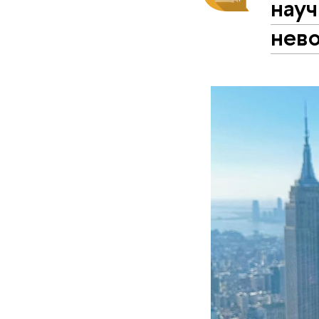
науч
нев