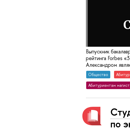
Выпускник бакалав
рейтинга Forbes «
Александром являю
Общество
Абитур
Абитуриентам магис
Сту
по 