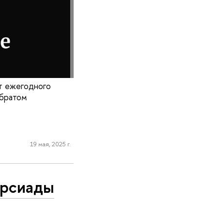
т ежегодного
 братом
19 мая, 2025 г.
ерсиады