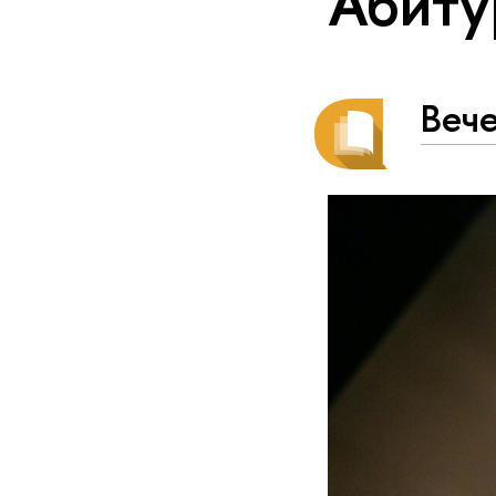
Абиту
Веч