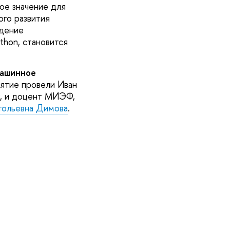
ое значение для
ого развития
адение
thon, становится
ашинное
нятие провели Иван
Ф, и доцент МИЭФ,
тольевна Димова
.