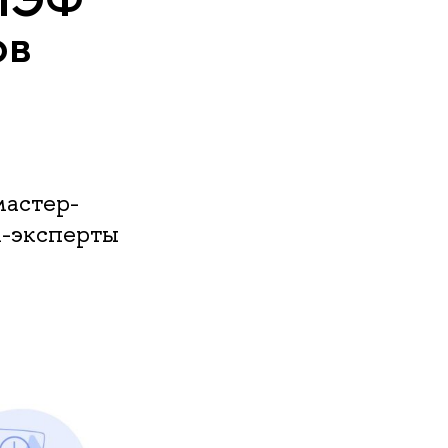
ов
астер-
и-эксперты