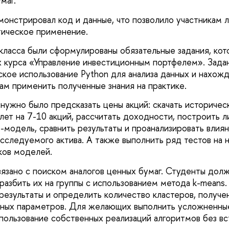
маг.
монстрировал код и данные, что позволило участникам л
тическое применение.
класса были сформулированы обязательные задания, ко
х курса «Управление инвестиционным портфелем». Зада
ское использование Python для анализа данных и нахож
ам применить полученные знания на практике.
нужно было предсказать цены акций: скачать историчес
 лет на 7-10 акций, рассчитать доходности, построить 
-модель, сравнить результаты и проанализировать влия
исследуемого актива. А также выполнить ряд тестов на 
ков моделей.
язано с поиском аналогов ценных бумаг. Студенты долж
 разбить их на группы с использованием метода k-means
результаты и определить количество кластеров, получе
ных параметров. Для желающих выполнить усложненные
ользование собственных реализаций алгоритмов без в