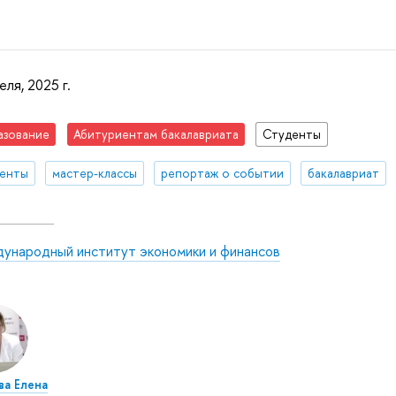
еля, 2025 г.
азование
Абитуриентам бакалавриата
Студенты
денты
мастер-классы
репортаж о событии
бакалавриат
ународный институт экономики и финансов
а Елена