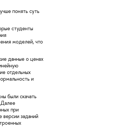
учше понять суть
торые студенты
ния
дения моделей, что
кие данные о ценах
линейную
ние отдельных
нормальность и
ны были скачать
. Далее
нных при
 версии заданий
строенных