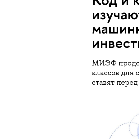
изучаю
машинн
инвест
МИЭФ продол
классов для 
ставят перед