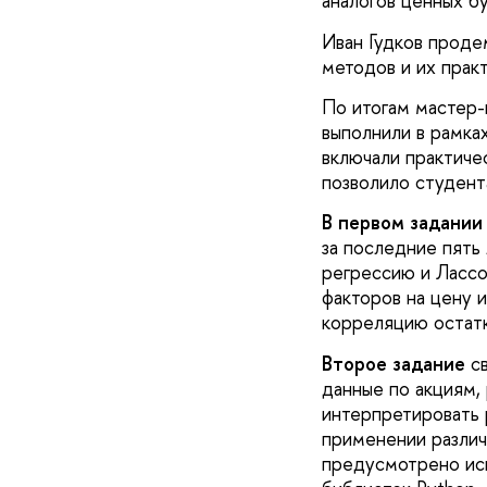
аналогов ценных бу
Иван Гудков проде
методов и их прак
По итогам мастер-
выполнили в рамка
включали практиче
позволило студент
В первом задании
за последние пять
регрессию и Лассо
факторов на цену 
корреляцию остат
Второе задание
св
данные по акциям,
интерпретировать 
применении различ
предусмотрено исп