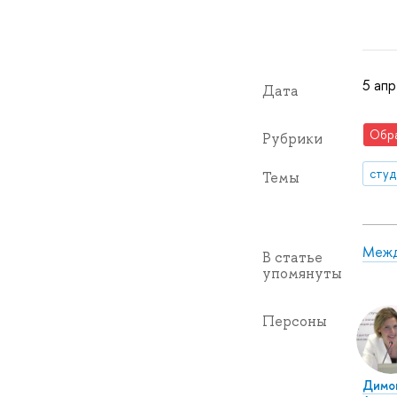
5 апр
Дата
Обр
Рубрики
сту
Темы
Межд
В статье
упомянуты
Персоны
Димов