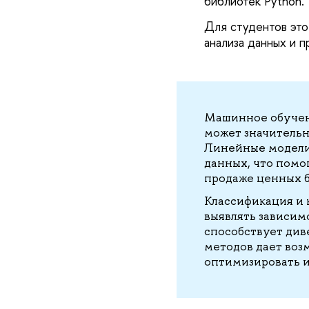
библиотек Python.
Для студентов это
анализа данных и 
Машинное обучени
может значитель
Линейные модели 
данных, что помо
продаже ценных б
Классификация и 
выявлять зависим
способствует див
методов дает воз
оптимизировать 