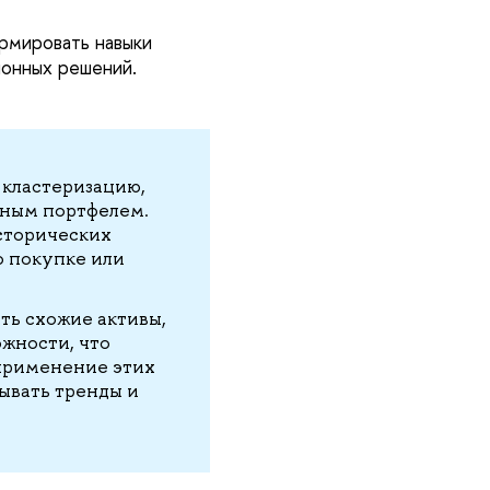
рмировать навыки
ионных решений.
 кластеризацию,
нным портфелем.
сторических
о покупке или
ть схожие активы,
жности, что
 применение этих
ывать тренды и