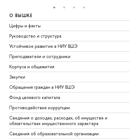
О ВЫШКЕ
Цифры и факты
Л
Руководство и структура
Д
Устойчивое развитие в НИУ ВШЭ
О
Преподаватели и сотрудники
П
Корпуса и общежития
В
Закупки
П
Обращения граждан в НИУ ВШЭ
А
Фонд целевого капитала
Д
Противодействие коррупции
Ц
Сведения о доходах, расходах, об имуществе и
Б
обязательствах имущественного характера
О
Сведения об образовательной организации
О