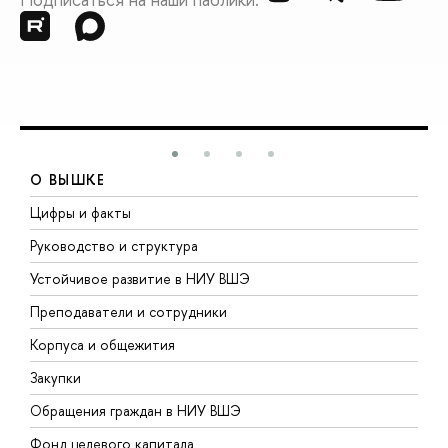
О ВЫШКЕ
Цифры и факты
Л
Руководство и структура
Д
Устойчивое развитие в НИУ ВШЭ
О
Преподаватели и сотрудники
П
Корпуса и общежития
В
Закупки
П
Обращения граждан в НИУ ВШЭ
А
Фонд целевого капитала
Д