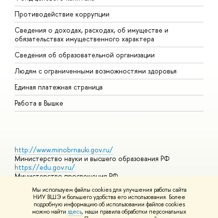
Противодействие коррупции
Ц
Сведения о доходах, расходах, об имуществе и
Б
обязательствах имущественного характера
О
Сведения об образовательной организации
О
Людям с ограниченными возможностями здоровья
Единая платежная страница
Работа в Вышке
http://www.minobrnauki.gov.ru/
Министерство науки и высшего образования РФ
https://edu.gov.ru/
Министерство просвещения РФ
https://elearning.hse.ru/mooc
Мы используем файлы cookies для улучшения работы сайта
Массовые открытые онлайн-курсы
НИУ ВШЭ и большего удобства его использования. Более
подробную информацию об использовании файлов cookies
можно найти
здесь
, наши правила обработки персональных