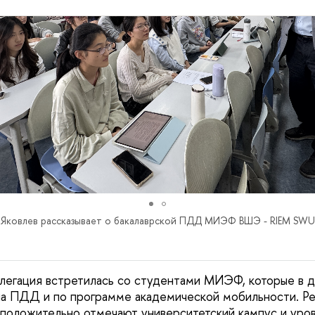
ковлев рассказывает о бакалаврской ПДД МИЭФ ВШЭ - RIEM SWU
елегация встретилась со студентами МИЭФ, которые в 
на ПДД и по программе академической мобильности. Р
 положительно отмечают университетский кампус и уров