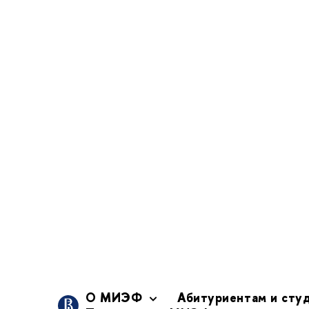
Также была прове
китайских студент
МИЭФ уже в сентяб
много вопросов. О
доступны для выбор
Birmingham, Universi