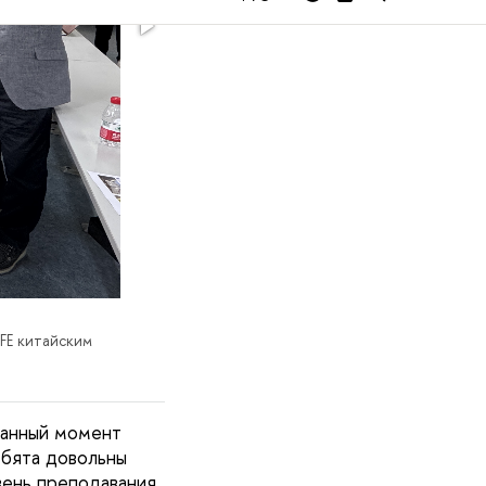
FE китайским
данный момент
ебята довольны
ень преподавания.