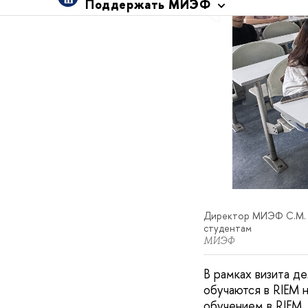
Директор МИЭФ С.М. Я
студентам
МИЭФ
В рамках визита д
обучаются в RIEM 
обучением в RIEM,