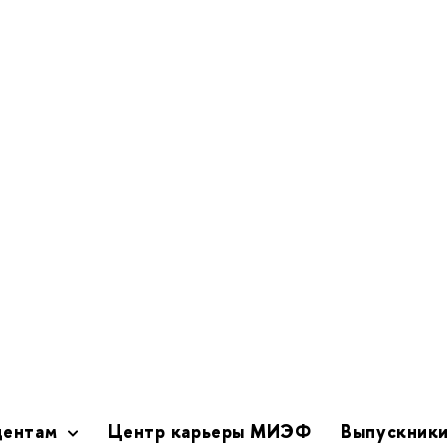
дена презентация бакалаврской ПДД МИЭФ ВШЭ - RIE
ов 2 курса, которые имеют возможность приехать по эт
ре 2025г. Презентация вызвала большой интерес у ст
днако нужно учитывать, что за студентов SWUFE будет 
а несколько бакалаврских ПДД в таких университетах, к
ty of Alberta, York university.