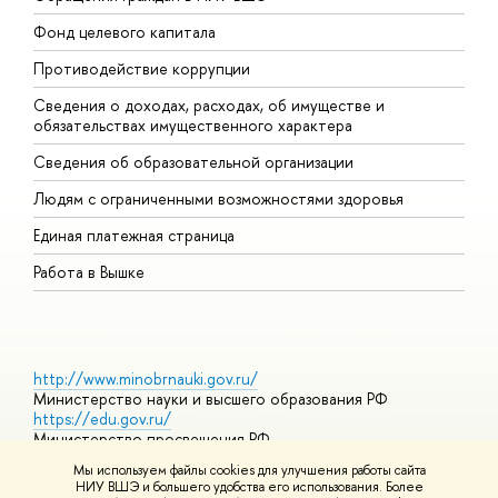
Фонд целевого капитала
Д
Противодействие коррупции
Ц
Сведения о доходах, расходах, об имуществе и
Б
обязательствах имущественного характера
О
Сведения об образовательной организации
О
Людям с ограниченными возможностями здоровья
Единая платежная страница
Работа в Вышке
http://www.minobrnauki.gov.ru/
Министерство науки и высшего образования РФ
https://edu.gov.ru/
Министерство просвещения РФ
https://elearning.hse.ru/mooc
Мы используем файлы cookies для улучшения работы сайта
Массовые открытые онлайн-курсы
НИУ ВШЭ и большего удобства его использования. Более