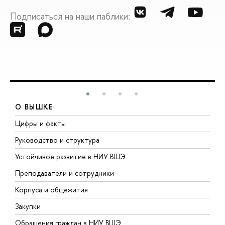
Подписаться на наши паблики:
О ВЫШКЕ
Цифры и факты
Л
Руководство и структура
Д
Устойчивое развитие в НИУ ВШЭ
О
Преподаватели и сотрудники
П
Корпуса и общежития
В
Закупки
П
Обращения граждан в НИУ ВШЭ
А