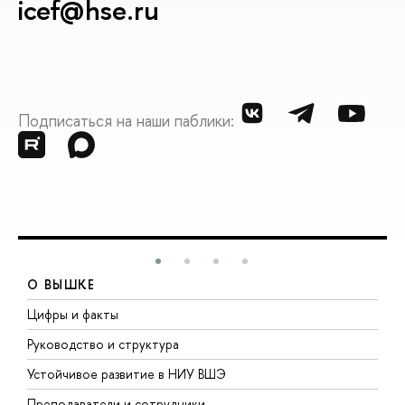
icef@hse.ru
Подписаться на наши паблики:
О ВЫШКЕ
Цифры и факты
Л
Руководство и структура
Д
Устойчивое развитие в НИУ ВШЭ
О
Преподаватели и сотрудники
П