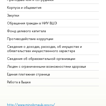
Корпуса и общежития
В
Закупки
П
Обращения граждан в НИУ ВШЭ
А
Фонд целевого капитала
Д
Противодействие коррупции
Ц
Сведения о доходах, расходах, об имуществе и
Б
обязательствах имущественного характера
О
Сведения об образовательной организации
О
Людям с ограниченными возможностями здоровья
Единая платежная страница
Работа в Вышке
http://www.minobrnauki.gov.ru/