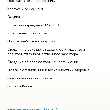
Преподаватели и сотрудники
П
Корпуса и общежития
В
Закупки
П
Обращения граждан в НИУ ВШЭ
А
Фонд целевого капитала
Д
Противодействие коррупции
Ц
Сведения о доходах, расходах, об имуществе и
Б
обязательствах имущественного характера
О
Сведения об образовательной организации
О
Людям с ограниченными возможностями здоровья
Единая платежная страница
Работа в Вышке
http://www.minobrnauki.gov.ru/