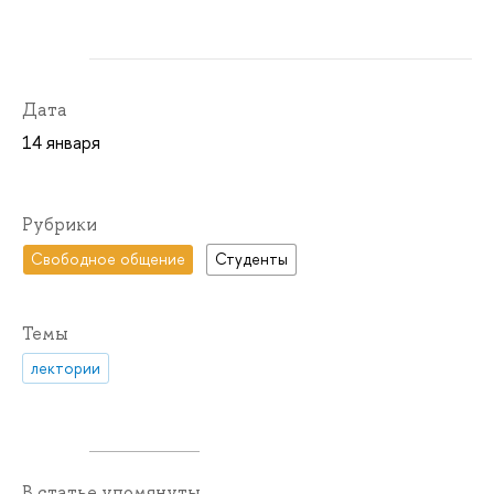
Дата
14 января
Рубрики
Свободное общение
Студенты
Темы
лектории
В статье упомянуты