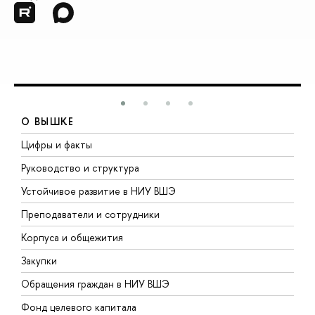
О ВЫШКЕ
Цифры и факты
Л
Руководство и структура
Д
Устойчивое развитие в НИУ ВШЭ
О
Преподаватели и сотрудники
П
Корпуса и общежития
В
Закупки
П
Обращения граждан в НИУ ВШЭ
А
Фонд целевого капитала
Д