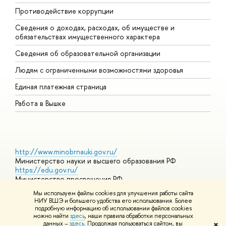
Противодействие коррупции
Ц
Сведения о доходах, расходах, об имуществе и
Б
обязательствах имущественного характера
О
Сведения об образовательной организации
О
Людям с ограниченными возможностями здоровья
Единая платежная страница
Работа в Вышке
http://www.minobrnauki.gov.ru/
Министерство науки и высшего образования РФ
https://edu.gov.ru/
Министерство просвещения РФ
https://elearning.hse.ru/mooc
Мы используем файлы cookies для улучшения работы сайта
Массовые открытые онлайн-курсы
НИУ ВШЭ и большего удобства его использования. Более
подробную информацию об использовании файлов cookies
можно найти
здесь
, наши правила обработки персональных
данных –
здесь
. Продолжая пользоваться сайтом, вы
✖