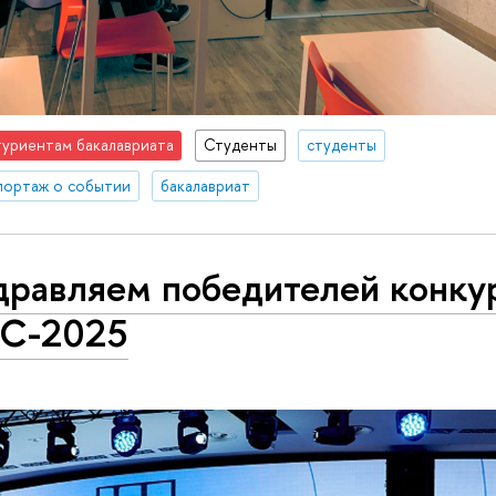
уриентам бакалавриата
Студенты
студенты
портаж о событии
бакалавриат
дравляем победителей конку
С-2025