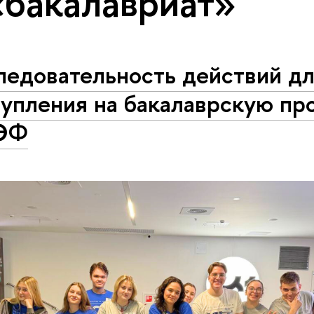
«бакалавриат»
ледовательность действий д
тупления на бакалаврскую пр
ЭФ