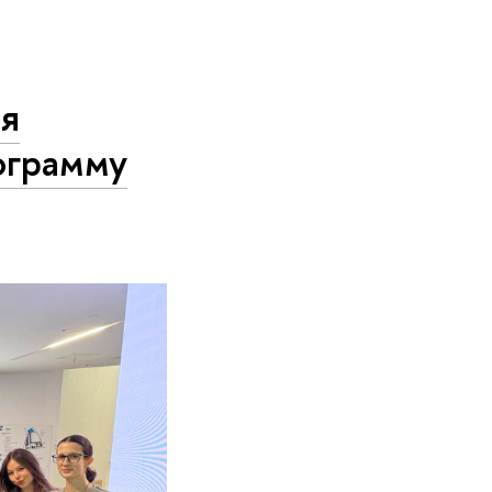
ля
ограмму