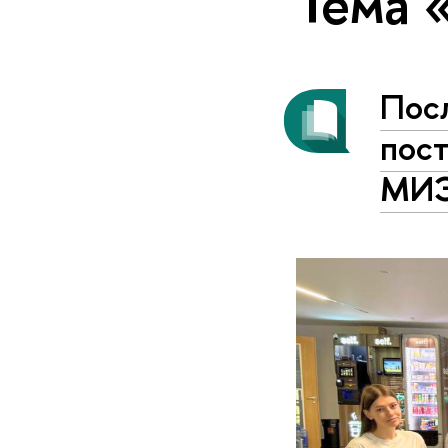
Тема 
Пос
пос
МИ