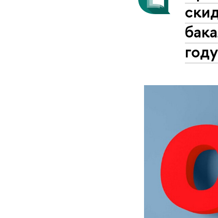
ски
бак
год