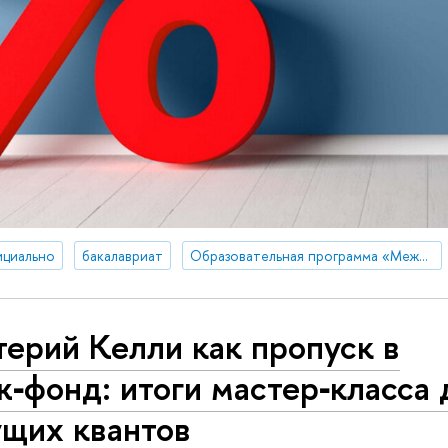
ициально
бакалавриат
Образовательная программа «Международная программа по экономике и финансам»
ерий Келли как пропуск в
‑фонд: итоги мастер‑класса 
ущих квантов