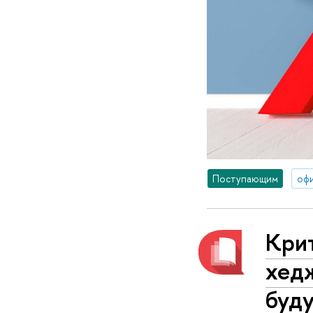
Поступающим
оф
Крит
хедж
буд