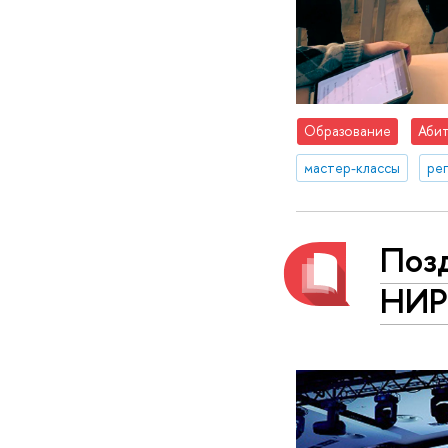
Образование
Абит
мастер-классы
ре
Поз
НИР