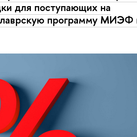
дки для поступающих на
алаврскую программу МИЭФ 
у