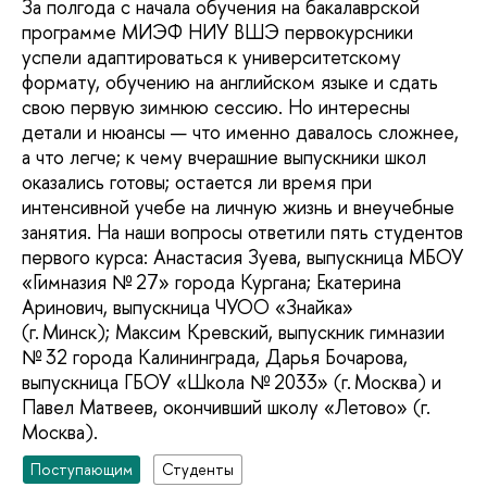
За полгода с начала обучения на бакалаврской
программе МИЭФ НИУ ВШЭ первокурсники
успели адаптироваться к университетскому
формату, обучению на английском языке и сдать
свою первую зимнюю сессию. Но интересны
детали и нюансы — что именно давалось сложнее,
а что легче; к чему вчерашние выпускники школ
оказались готовы; остается ли время при
интенсивной учебе на личную жизнь и внеучебные
занятия. На наши вопросы ответили пять студентов
первого курса: Анастасия Зуева, выпускница МБОУ
«Гимназия № 27» города Кургана; Екатерина
Аринович, выпускница ЧУОО «Знайка»
(г. Минск); Максим Кревский, выпускник гимназии
№ 32 города Калининграда, Дарья Бочарова,
выпускница ГБОУ «Школа № 2033» (г. Москва) и
Павел Матвеев, окончивший школу «Летово» (г.
Москва).
Поступающим
Студенты