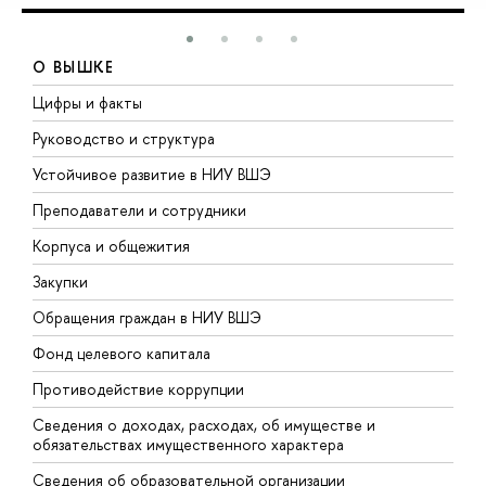
О ВЫШКЕ
Цифры и факты
Л
Руководство и структура
Д
Устойчивое развитие в НИУ ВШЭ
О
Преподаватели и сотрудники
П
Корпуса и общежития
В
Закупки
П
Обращения граждан в НИУ ВШЭ
А
Фонд целевого капитала
Д
Противодействие коррупции
Ц
Сведения о доходах, расходах, об имуществе и
Б
обязательствах имущественного характера
О
Сведения об образовательной организации