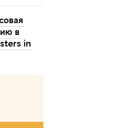
совая
цию в
ters in