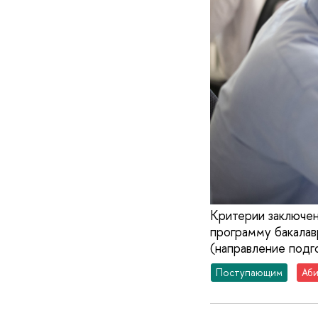
Критерии заключен
программу бакала
(направление подго
Поступающим
Аби