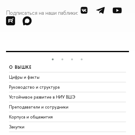
Подписаться на наши паблики:
О ВЫШКЕ
Цифры и факты
Л
Руководство и структура
Д
Устойчивое развитие в НИУ ВШЭ
О
Преподаватели и сотрудники
П
Корпуса и общежития
В
Закупки
П