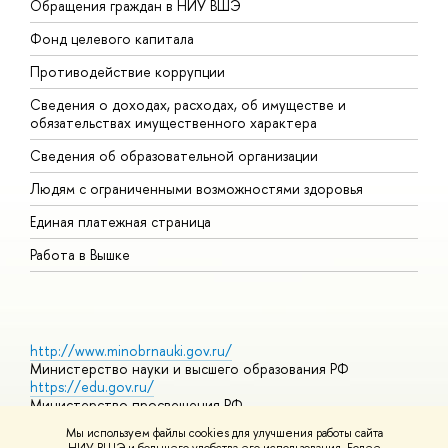
Обращения граждан в НИУ ВШЭ
А
Фонд целевого капитала
Д
Противодействие коррупции
Ц
Сведения о доходах, расходах, об имуществе и
Б
обязательствах имущественного характера
О
Сведения об образовательной организации
О
Людям с ограниченными возможностями здоровья
Единая платежная страница
Работа в Вышке
http://www.minobrnauki.gov.ru/
Министерство науки и высшего образования РФ
https://edu.gov.ru/
Министерство просвещения РФ
https://elearning.hse.ru/mooc
Мы используем файлы cookies для улучшения работы сайта
Массовые открытые онлайн-курсы