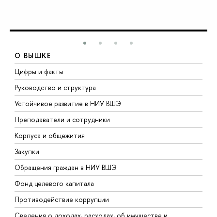
О ВЫШКЕ
Цифры и факты
Л
Руководство и структура
Д
Устойчивое развитие в НИУ ВШЭ
О
Преподаватели и сотрудники
П
Корпуса и общежития
В
Закупки
П
Обращения граждан в НИУ ВШЭ
А
Фонд целевого капитала
Д
Противодействие коррупции
Ц
Сведения о доходах, расходах, об имуществе и
Б