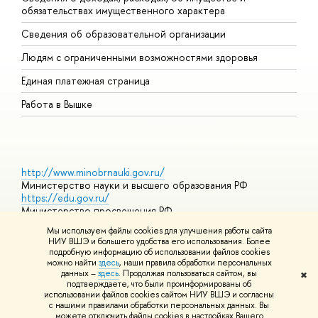
обязательствах имущественного характера
О
Сведения об образовательной организации
О
Людям с ограниченными возможностями здоровья
Единая платежная страница
Работа в Вышке
http://www.minobrnauki.gov.ru/
Министерство науки и высшего образования РФ
https://edu.gov.ru/
Министерство просвещения РФ
https://elearning.hse.ru/mooc
Мы используем файлы cookies для улучшения работы сайта
Массовые открытые онлайн-курсы
НИУ ВШЭ и большего удобства его использования. Более
подробную информацию об использовании файлов cookies
можно найти
здесь
, наши правила обработки персональных
данных –
здесь
. Продолжая пользоваться сайтом, вы
✖
© НИУ ВШЭ 1993–2026
Адреса и контакты
Условия
подтверждаете, что были проинформированы об
использования материалов
Политика конфиденциальности
Карта
использовании файлов cookies сайтом НИУ ВШЭ и согласны
сайта
с нашими правилами обработки персональных данных. Вы
Шрифты HSE Sans и HSE Slab разработаны в
Школе дизайна НИУ
можете отключить файлы cookies в настройках Вашего