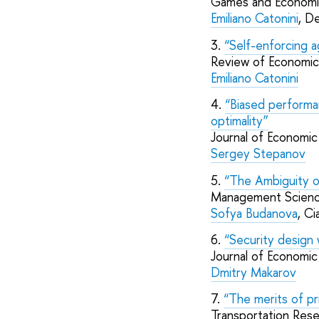
Games and Economic
Emiliano Catonini
, D
3.
“Self-enforcing 
Review of Economic 
Emiliano Catonini
4.
“Biased performa
optimality”
Journal of Economi
Sergey Stepanov
5.
“The Ambiguity 
Management Science
Sofya Budanova
, Ci
6.
“Security design 
Journal of Economi
Dmitry Makarov
7.
“The merits of pr
Transportation Rese