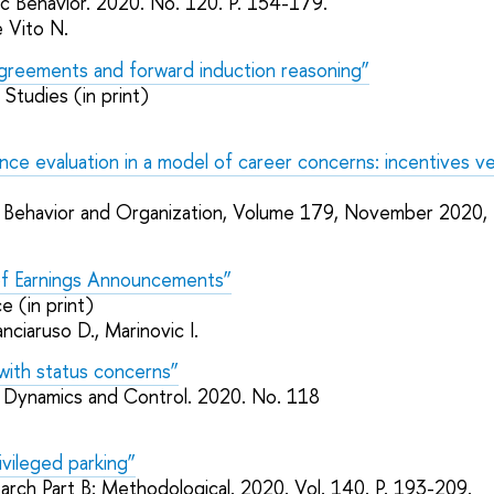
 Behavior. 2020. No. 120. P. 154-179.
e Vito N.
agreements and forward induction reasoning”
Studies (in print)
nce evaluation in a model of career concerns: incentives v
c Behavior and Organization, Volume 179, November 2020
of Earnings Announcements”
 (in print)
anciaruso D., Marinovic I.
with status concerns”
c Dynamics and Control. 2020. No. 118
ivileged parking”
arch Part B: Methodological. 2020. Vol. 140. P. 193-209.