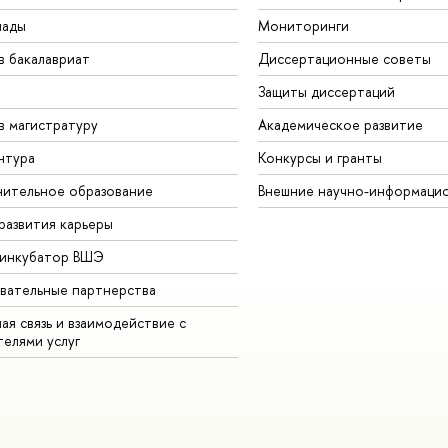
иады
Мониторинги
в бакалавриат
Диссертационные советы
Защиты диссертаций
в магистратуру
Академическое развитие
нтура
Конкурсы и гранты
ительное образование
Внешние научно-информаци
развития карьеры
-инкубатор ВШЭ
вательные партнерства
ая связь и взаимодействие с
телями услуг