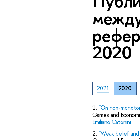
Публи
межд
рефер
2020
2021
2020
1.
“On non-monotoni
Games and Economic
Emiliano Catonini
2.
“Weak belief and 