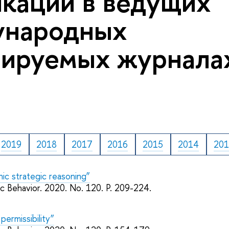
кации в ведущих
ународных
ируемых журналах
2019
2018
2017
2016
2015
2014
20
c strategic reasoning”
 Behavior. 2020. No. 120. P. 209-224.
permissibility”