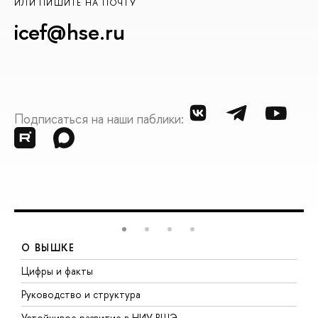
ИЛИ ПИШИТЕ НА ПОЧТУ
icef@hse.ru
Подписаться на наши паблики:
О ВЫШКЕ
Цифры и факты
Л
Руководство и структура
Д
Устойчивое развитие в НИУ ВШЭ
О