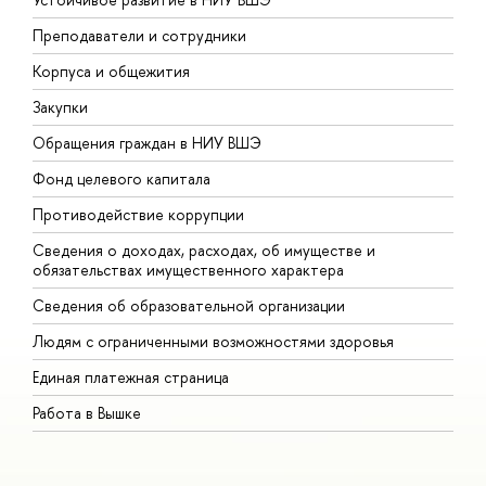
Преподаватели и сотрудники
П
Корпуса и общежития
В
Закупки
П
Обращения граждан в НИУ ВШЭ
А
Фонд целевого капитала
Д
Противодействие коррупции
Ц
Сведения о доходах, расходах, об имуществе и
Б
обязательствах имущественного характера
О
Сведения об образовательной организации
О
Людям с ограниченными возможностями здоровья
Единая платежная страница
Работа в Вышке