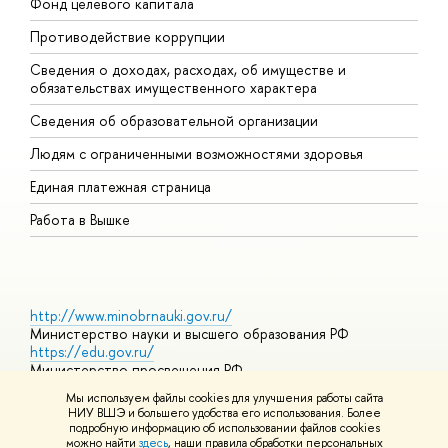
Фонд целевого капитала
Д
Противодействие коррупции
Ц
Сведения о доходах, расходах, об имуществе и
Б
обязательствах имущественного характера
О
Сведения об образовательной организации
О
Людям с ограниченными возможностями здоровья
Единая платежная страница
Работа в Вышке
http://www.minobrnauki.gov.ru/
Министерство науки и высшего образования РФ
https://edu.gov.ru/
Министерство просвещения РФ
https://elearning.hse.ru/mooc
Мы используем файлы cookies для улучшения работы сайта
Массовые открытые онлайн-курсы
НИУ ВШЭ и большего удобства его использования. Более
подробную информацию об использовании файлов cookies
можно найти
здесь
, наши правила обработки персональных