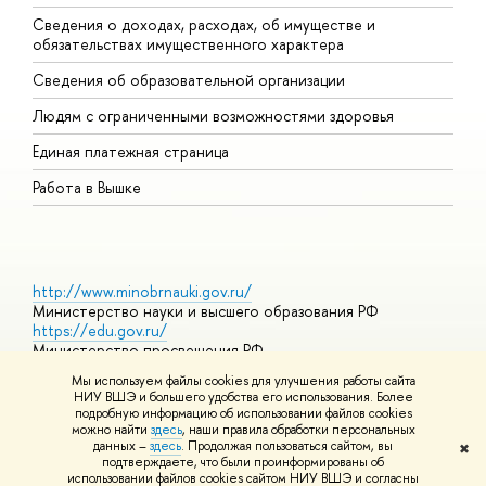
Сведения о доходах, расходах, об имуществе и
Б
обязательствах имущественного характера
О
Сведения об образовательной организации
О
Людям с ограниченными возможностями здоровья
Единая платежная страница
Работа в Вышке
http://www.minobrnauki.gov.ru/
Министерство науки и высшего образования РФ
https://edu.gov.ru/
Министерство просвещения РФ
https://elearning.hse.ru/mooc
Мы используем файлы cookies для улучшения работы сайта
Массовые открытые онлайн-курсы
НИУ ВШЭ и большего удобства его использования. Более
подробную информацию об использовании файлов cookies
можно найти
здесь
, наши правила обработки персональных
данных –
здесь
. Продолжая пользоваться сайтом, вы
✖
© НИУ ВШЭ 1993–2026
Адреса и контакты
Условия
подтверждаете, что были проинформированы об
использования материалов
Политика конфиденциальности
Карта
использовании файлов cookies сайтом НИУ ВШЭ и согласны