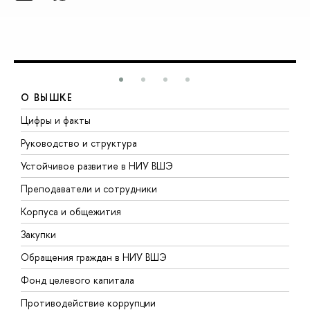
О ВЫШКЕ
Цифры и факты
Л
Руководство и структура
Д
Устойчивое развитие в НИУ ВШЭ
О
Преподаватели и сотрудники
П
Корпуса и общежития
В
Закупки
П
Обращения граждан в НИУ ВШЭ
А
Фонд целевого капитала
Д
Противодействие коррупции
Ц