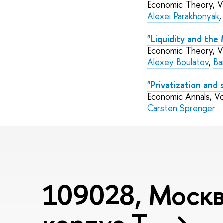
Economic Theory, V
Alexei Parakhonyak
"Liquidity and the 
Economic Theory, V
Alexey Boulatov
,
Ba
"Privatization and 
Economic Annals, Vo
Carsten Sprenger
109028, Москва
корпус T