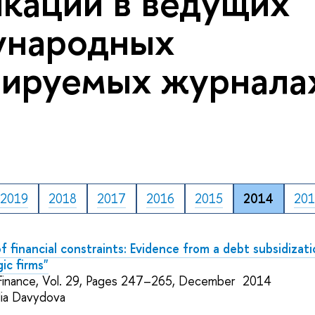
кации в ведущих
ународных
ируемых журналах
2019
2018
2017
2016
2015
2014
20
f financial constraints: Evidence from a debt subsidizat
ic firms"
al Finance, Vol. 29, Pages 247–265, December 2014
ulia Davydova