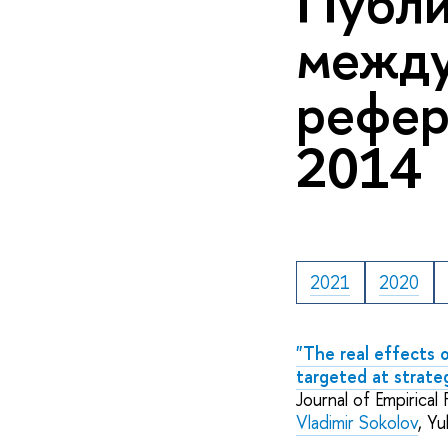
Публи
межд
рефер
2014
2021
2020
"The real effects o
targeted at strateg
Journal of Empiric
Vladimir Sokolov
, Y