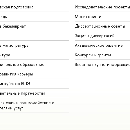
вская подготовка
Исследовательские проекты
иады
Мониторинги
в бакалавриат
Диссертационные советы
Защиты диссертаций
в магистратуру
Академическое развитие
нтура
Конкурсы и гранты
ительное образование
Внешние научно-информаци
развития карьеры
-инкубатор ВШЭ
вательные партнерства
ая связь и взаимодействие с
телями услуг