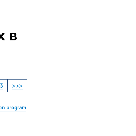
 в
13
>>>
ion program