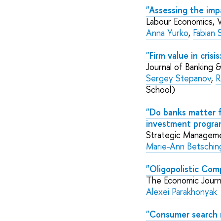
"Assessing the impa
Labour Economics, 
Anna Yurko
,
Fabian 
"Firm value in cris
Journal of Banking 
Sergey Stepanov
,
R
School)
"Do banks matter fo
investment progra
Strategic Manageme
Marie-Ann Betschin
"Oligopolistic Com
The Economic Journ
Alexei Parakhonyak
"Consumer search m