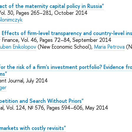
ct of the maternity capital policy in Russia"
Vol. 30, Pages 265–281, October 2014
Slonimczyk
is: Effects of firm-level transparency and country-level in
& Finance, Vol. 46, Pages
72–84
, September 2014
uben Enikolopov
(New Economic School)
,
Maria Petrova
(N
r the risk of a firm's investment portfolio? Evidence fr
ms"
nt Journal, July 2014
ger
petition and Search Without Priors"
al, Vol. 124, № 576, Pages 594–606, May 2014
arkets with costly revisits"