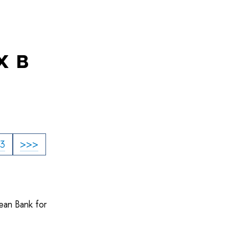
 в
13
>>>
ean Bank for