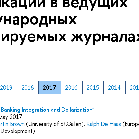
кации в ведущих
ународных
ируемых журналах
2019
2018
2017
2016
2015
2014
20
, Banking Integration and Dollarization"
 May 2017
rtin Brown
(University of St.Gallen),
Ralph De Haas
(Europ
d Development)