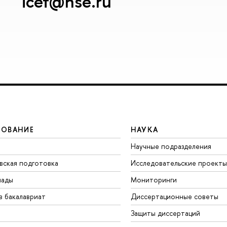
icef@hse.ru
ЗОВАНИЕ
НАУКА
Научные подразделения
вская подготовка
Исследовательские проекты
иады
Мониторинги
в бакалавриат
Диссертационные советы
Защиты диссертаций