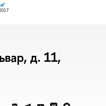
al"
y 2017
вар, д. 11,