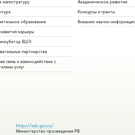
в магистратуру
Академическое развитие
нтура
Конкурсы и гранты
ительное образование
Внешние научно-информаци
развития карьеры
-инкубатор ВШЭ
вательные партнерства
ая связь и взаимодействие с
телями услуг
https://edu.gov.ru/
Министерство просвещения РФ