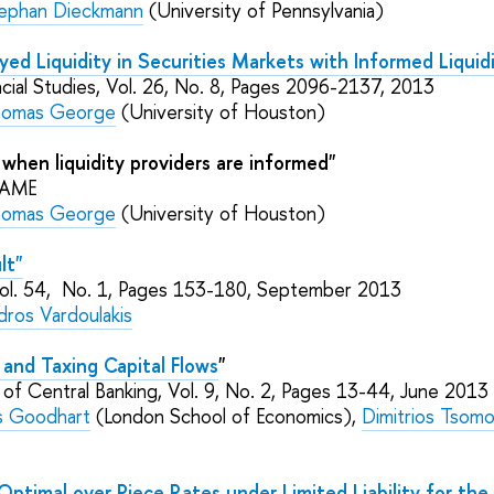
ephan Dieckmann
(University of Pennsylvania)
ed Liquidity in Securities Markets with Informed Liquidi
cial Studies
, Vol. 26,
No.
8
, Pages
2096-2137
,
2013
omas George
(University of Houston)
 when liquidity providers are informed"
FAME
omas George
(University of Houston)
lt"
Vol. 54,
No.
1
, Pages
153-180
, September
2013
dros Vardoulakis
 and Taxing Capital Flows
"
l of Central Banking
, Vol. 9,
No.
2
, Pages
13-44
, June
2013
s Goodhart
(London School of Economics),
Dimitrios Tsom
ptimal over Piece Rates under Limited Liability for the 