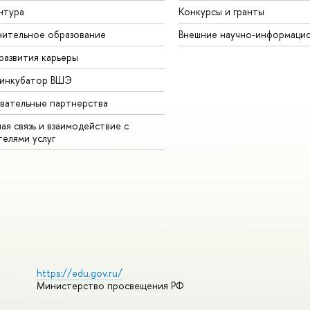
нтура
Конкурсы и гранты
ительное образование
Внешние научно-информаци
развития карьеры
-инкубатор ВШЭ
вательные партнерства
ая связь и взаимодействие с
телями услуг
https://edu.gov.ru/
Министерство просвещения РФ