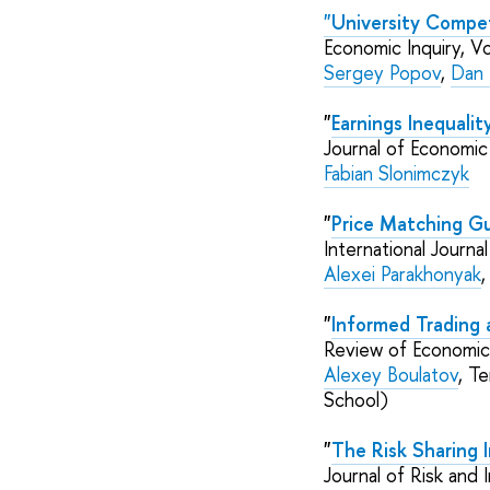
"University Compet
Economic Inquiry,
Vo
Sergey Popov
,
Dan 
"
Earnings Inequali
Journal of Economic 
Fabian Slonimczyk
"
Price Matching G
International Journal
Alexei Parakhonyak
"
Informed Trading 
Review of Economic 
Alexey Boulatov
,
Te
School)
"
The Risk Sharing I
Journal of Risk and 