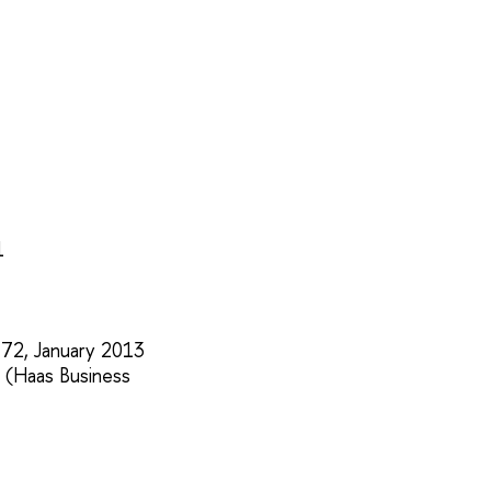
1
-72,
January 2013
n
(Haas Business