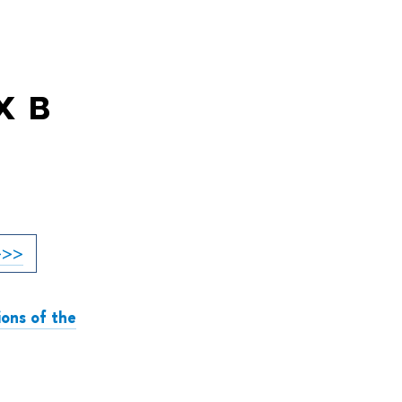
 в
>>>
ions of the