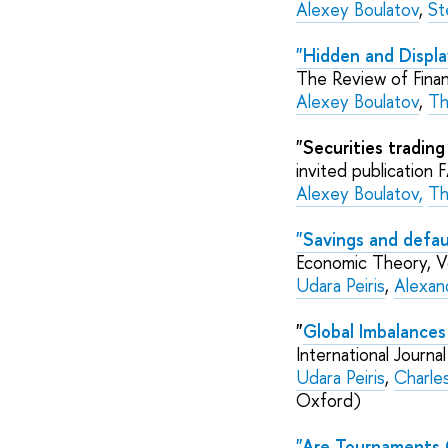
Alexey Boulatov
,
St
"Hidden and Display
The Review of Finan
Alexey Boulatov
,
Th
"Securities trading
invited publication
Alexey Boulatov
,
Th
"Savings and defau
Economic Theory
, 
Udara Peiris
,
Alexan
"
Global Imbalances
International Journa
Udara Peiris
,
Charle
Oxford)
"Are Tournaments O