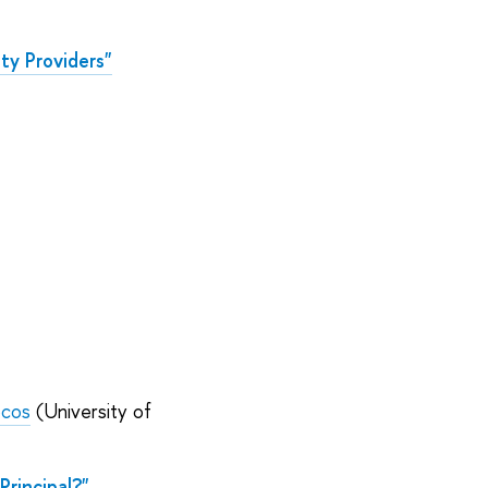
ty Providers"
ocos
(University of
Principal?"