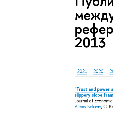
Публи
межд
рефер
2013
2021
2020
2
"Trust and power a
slippery slope fra
Journal of Economic
Alexis Belianin
,
C.
Ko