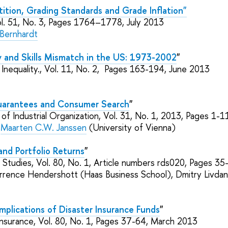
ition, Grading Standards and Grade Inflation"
l. 51, No. 3,
Pages 1764–1778, July 2013
Bernhardt
ty and Skills Mismatch in the US: 1973-2002
"
Inequality.,
Vol. 11, No. 2,
Pages
163-194
, June 2013
uarantees and Consumer Search
"
 of Industrial Organization, Vol. 31,
No.
1, 2013, Pages 1-1
,
Maarten C.W. Janssen
(University of Vienna)
and Portfolio Returns
"
Studies, Vol. 80,
No.
1, Article numbers rds020, Pages 35
rrence Hendershott
(Haas Business School)
, Dmitry Livda
mplications of Disaster Insurance Funds
"
Insurance, Vol. 80,
No.
1, Pages 37-64
, March 2013