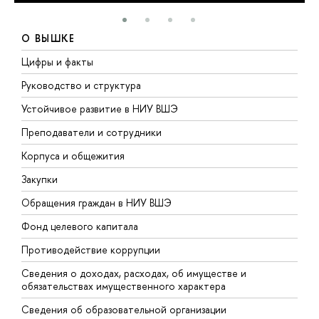
О ВЫШКЕ
Цифры и факты
Л
Руководство и структура
Д
Устойчивое развитие в НИУ ВШЭ
О
Преподаватели и сотрудники
П
Корпуса и общежития
В
Закупки
П
Обращения граждан в НИУ ВШЭ
А
Фонд целевого капитала
Д
Противодействие коррупции
Ц
Сведения о доходах, расходах, об имуществе и
Б
обязательствах имущественного характера
О
Сведения об образовательной организации