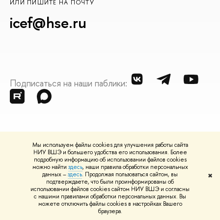
ИЛИ ПИШИТЕ НА ПОЧТУ
icef@hse.ru
Подписаться на наши паблики:
Мы используем файлы cookies для улучшения работы сайта
НИУ ВШЭ и большего удобства его использования. Более
подробную информацию об использовании файлов cookies
можно найти
здесь
, наши правила обработки персональных
О ВЫШКЕ
данных –
здесь
. Продолжая пользоваться сайтом, вы
✖
подтверждаете, что были проинформированы об
Цифры и факты
Л
использовании файлов cookies сайтом НИУ ВШЭ и согласны
с нашими правилами обработки персональных данных. Вы
Руководство и структура
Д
можете отключить файлы cookies в настройках Вашего
браузера.