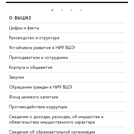
О ВЫШКЕ
Цифры и факты
Л
Руководство и структура
Д
Устойчивое развитие в НИУ ВШЭ
О
Преподаватели и сотрудники
П
Корпуса и общежития
В
Закупки
П
Обращения граждан в НИУ ВШЭ
А
Фонд целевого капитала
Д
Противодействие коррупции
Ц
Сведения о доходах, расходах, об имуществе и
Б
обязательствах имущественного характера
О
Сведения об образовательной организации