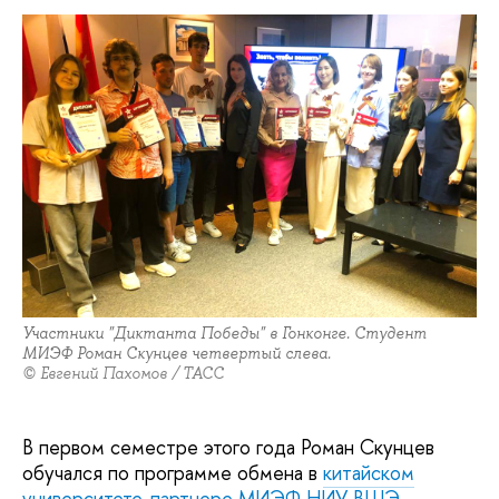
Участники "Диктанта Победы" в Гонконге. Студент
МИЭФ Роман Скунцев четвертый слева.
© Евгений Пахомов / ТАСС
В первом семестре этого года Роман Скунцев
обучался по программе обмена в
китайском
университете-партнере МИЭФ НИУ ВШЭ -