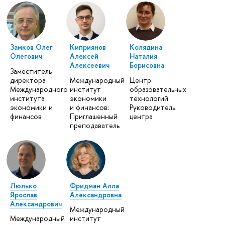
Замков Олег
Киприянов
Колядина
Олегович
Алексей
Наталия
Алексеевич
Борисовна
Заместитель
директора
Международный
Центр
Международного
институт
образовательных
института
экономики
технологий:
экономики и
и финансов:
Руководитель
финансов
Приглашенный
центра
преподаватель
Люлько
Фридман Алла
Ярослав
Александровна
Александрович
Международный
Международный
институт