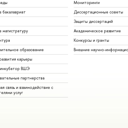
иады
Мониторинги
в бакалавриат
Диссертационные советы
Защиты диссертаций
в магистратуру
Академическое развитие
нтура
Конкурсы и гранты
ительное образование
Внешние научно-информаци
развития карьеры
-инкубатор ВШЭ
вательные партнерства
ая связь и взаимодействие с
телями услуг