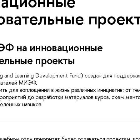
ационные
овательные проек
Ф на инновационные
тельные проекты
ng and Learning Development Fund) создан для поддержк
вателей МИЭФ.
ить для воплощения в жизнь различных инициатив: от те
роприятий до разработки материалов курса, схем менто
еленных навыков.
чебном году приоритет будет отдаваться проектам, ко