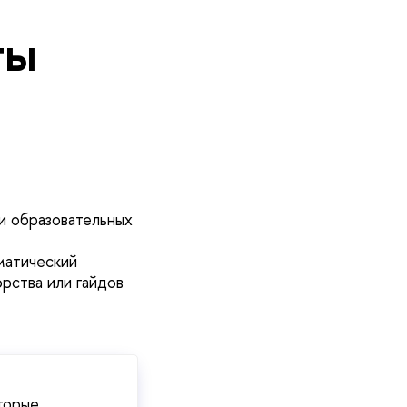
ты
и образовательных
матический
рства или гайдов
торые