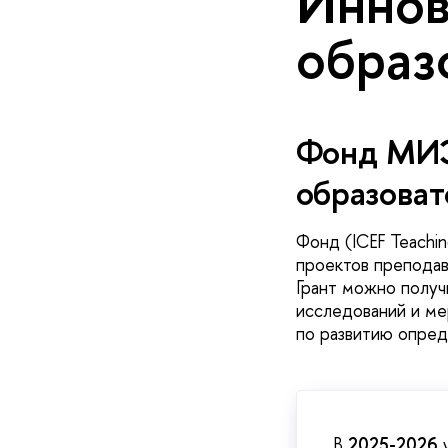
Иннов
образ
Фонд МИЭ
образова
Фонд (ICEF Teachi
проектов препода
Грант можно получ
исследований и ме
по развитию опред
В
2025-2026
у