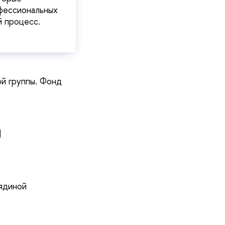
офессиональных
й процесс.
ой группы. Фонд
и
ядиной