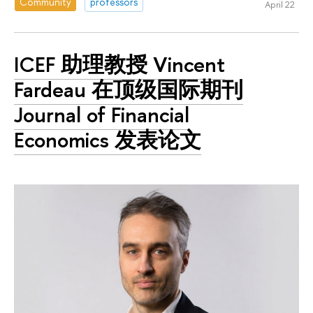
Community
professors
April 22
ICEF 助理教授 Vincent
Fardeau 在顶级国际期刊
Journal of Financial
Economics 发表论文