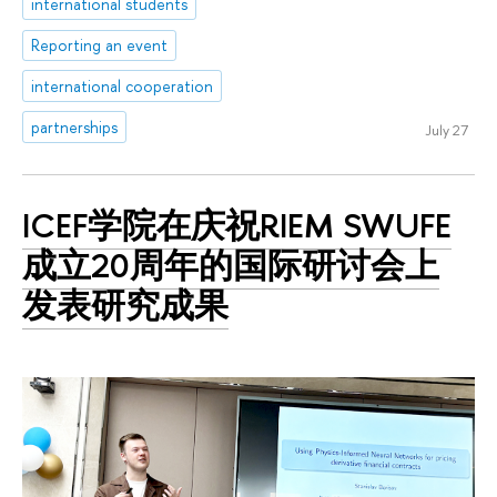
international students
Reporting an event
international cooperation
partnerships
July 27
ICEF学院在庆祝RIEM SWUFE
成立20周年的国际研讨会上
发表研究成果