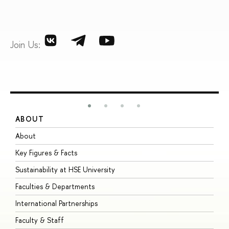
Join Us:
ABOUT
S
About
A
Key Figures & Facts
P
Sustainability at HSE University
U
Faculties & Departments
G
International Partnerships
E
Faculty & Staff
S