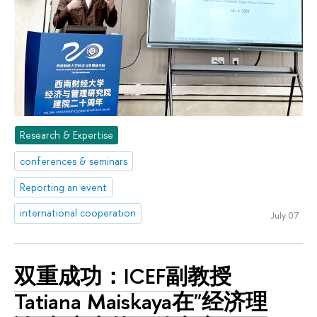
Research & Expertise
conferences & seminars
Reporting an event
international cooperation
July 07
双重成功：ICEF副教授
Tatiana Maiskaya在"经济理