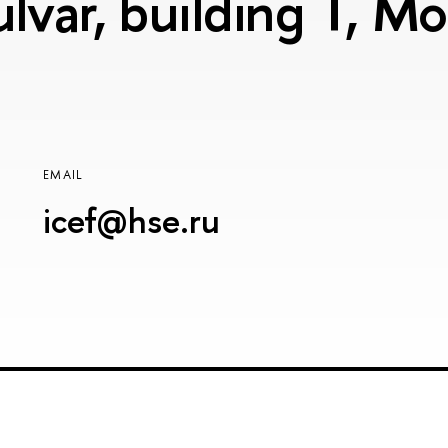
lvar, building T, 
EMAIL
icef@hse.ru