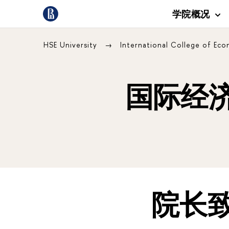
学院概况
HSE University
International College of Ec
国际经
院长