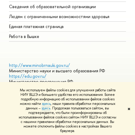
О
Сведения об образовательной организации
О
Людям с ограниченными возможностями здоровья
Единая платежная страница
Работа в Вышке
http://www.minobrnauki.gov.ru/
Министерство науки и высшего образования РФ
https://edu.gov.ru/
Министерство просвещения РФ
https://elearning.hse.ru/mooc
Мы используем файлы cookies для улучшения работы сайта
Массовые открытые онлайн-курсы
НИУ ВШЭ и большего удобства его использования. Более
подробную информацию об использовании файлов cookies
можно найти
здесь
, наши правила обработки персональных
данных –
здесь
. Продолжая пользоваться сайтом, вы
✖
© НИУ ВШЭ 1993–2026
Адреса и контакты
Условия
подтверждаете, что были проинформированы об
использования материалов
Политика конфиденциальности
Карта
использовании файлов cookies сайтом НИУ ВШЭ и согласны
сайта
с нашими правилами обработки персональных данных. Вы
Шрифты HSE Sans и HSE Slab разработаны в
Школе дизайна НИУ
можете отключить файлы cookies в настройках Вашего
ВШЭ
браузера.
Редактору