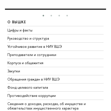
О ВЫШКЕ
Цифры и факты
Л
Руководство и структура
Д
Устойчивое развитие в НИУ ВШЭ
О
Преподаватели и сотрудники
П
Корпуса и общежития
В
Закупки
П
Обращения граждан в НИУ ВШЭ
А
Фонд целевого капитала
Д
Противодействие коррупции
Ц
Сведения о доходах, расходах, об имуществе и
Б
обязательствах имущественного характера