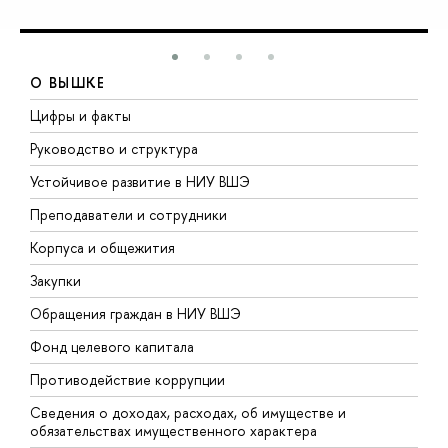
О ВЫШКЕ
Цифры и факты
Л
Руководство и структура
Д
Устойчивое развитие в НИУ ВШЭ
О
Преподаватели и сотрудники
П
Корпуса и общежития
В
Закупки
П
Обращения граждан в НИУ ВШЭ
А
Фонд целевого капитала
Д
Противодействие коррупции
Ц
Сведения о доходах, расходах, об имуществе и
Б
обязательствах имущественного характера
О