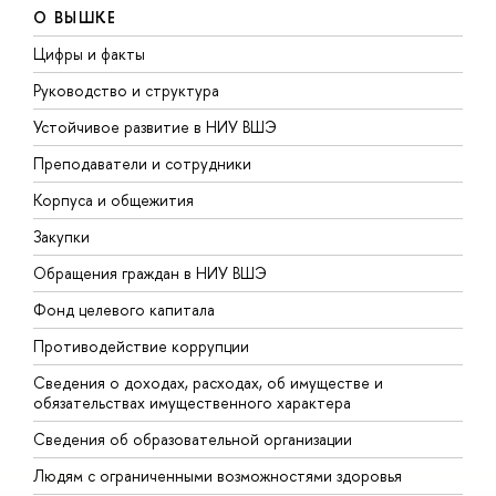
О ВЫШКЕ
Цифры и факты
Л
Руководство и структура
Д
Устойчивое развитие в НИУ ВШЭ
О
Преподаватели и сотрудники
П
Корпуса и общежития
В
Закупки
П
Обращения граждан в НИУ ВШЭ
А
Фонд целевого капитала
Д
Противодействие коррупции
Ц
Сведения о доходах, расходах, об имуществе и
Б
обязательствах имущественного характера
О
Сведения об образовательной организации
О
Людям с ограниченными возможностями здоровья