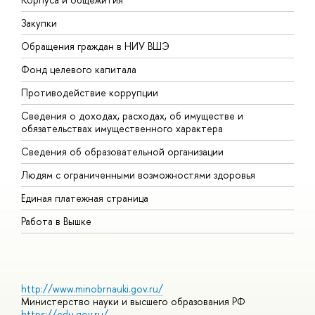
Закупки
П
Обращения граждан в НИУ ВШЭ
А
Фонд целевого капитала
Д
Противодействие коррупции
Ц
Сведения о доходах, расходах, об имуществе и
Б
обязательствах имущественного характера
О
Сведения об образовательной организации
О
Людям с ограниченными возможностями здоровья
Единая платежная страница
Работа в Вышке
http://www.minobrnauki.gov.ru/
Министерство науки и высшего образования РФ
https://edu.gov.ru/