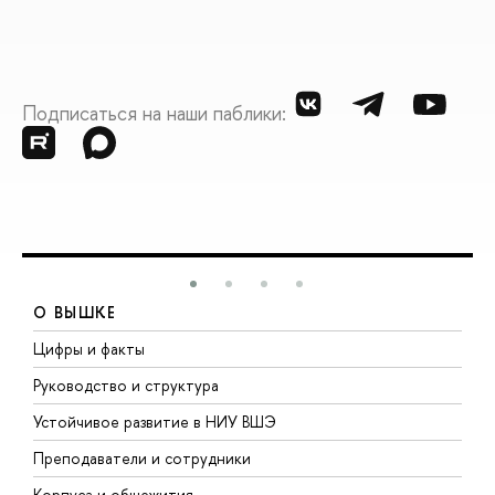
Подписаться на наши паблики:
О ВЫШКЕ
Цифры и факты
Л
Руководство и структура
Д
Устойчивое развитие в НИУ ВШЭ
О
Преподаватели и сотрудники
П
Корпуса и общежития
В