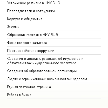
Устойчивое развитие в НИУ ВШЭ
О
Преподаватели и сотрудники
П
Корпуса и общежития
В
Закупки
П
Обращения граждан в НИУ ВШЭ
А
Фонд целевого капитала
Д
Противодействие коррупции
Ц
Сведения о доходах, расходах, об имуществе и
Б
обязательствах имущественного характера
О
Сведения об образовательной организации
О
Людям с ограниченными возможностями здоровья
Единая платежная страница
Работа в Вышке