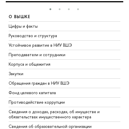
О ВЫШКЕ
Цифры и факты
Л
Руководство и структура
Д
Устойчивое развитие в НИУ ВШЭ
О
Преподаватели и сотрудники
П
Корпуса и общежития
В
Закупки
П
Обращения граждан в НИУ ВШЭ
А
Фонд целевого капитала
Д
Противодействие коррупции
Ц
Сведения о доходах, расходах, об имуществе и
Б
обязательствах имущественного характера
О
Сведения об образовательной организации