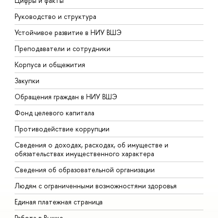
Цифры и факты
Л
Руководство и структура
Д
Устойчивое развитие в НИУ ВШЭ
О
Преподаватели и сотрудники
П
Корпуса и общежития
В
Закупки
П
Обращения граждан в НИУ ВШЭ
А
Фонд целевого капитала
Д
Противодействие коррупции
Ц
Сведения о доходах, расходах, об имуществе и
Б
обязательствах имущественного характера
О
Сведения об образовательной организации
О
Людям с ограниченными возможностями здоровья
Единая платежная страница
Работа в Вышке