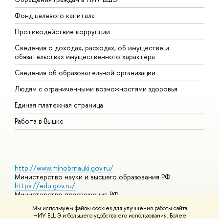
Фонд целевого капитала
Д
Противодействие коррупции
Ц
Сведения о доходах, расходах, об имуществе и
Б
обязательствах имущественного характера
О
Сведения об образовательной организации
О
Людям с ограниченными возможностями здоровья
Единая платежная страница
Работа в Вышке
http://www.minobrnauki.gov.ru/
Министерство науки и высшего образования РФ
https://edu.gov.ru/
Министерство просвещения РФ
https://elearning.hse.ru/mooc
Мы используем файлы cookies для улучшения работы сайта
Массовые открытые онлайн-курсы
НИУ ВШЭ и большего удобства его использования. Более