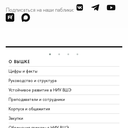
Подписаться на наши паблики:
О ВЫШКЕ
Цифры и факты
Л
Руководство и структура
Д
Устойчивое развитие в НИУ ВШЭ
О
Преподаватели и сотрудники
П
Корпуса и общежития
В
Закупки
П
Обращения граждан в НИУ ВШЭ
А