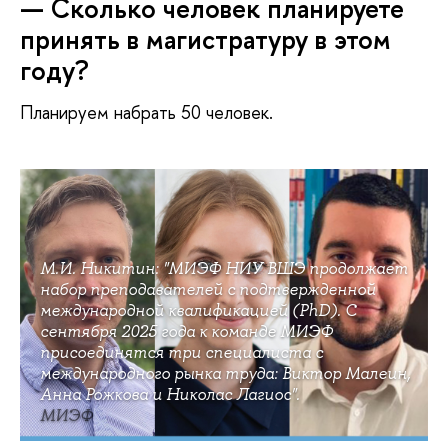
— Сколько человек планируете
принять в магистратуру в этом
году?
Планируем набрать 50 человек.
М.И. Никитин: "МИЭФ НИУ ВШЭ продолжает
набор преподавателей с подтвержденной
международной квалификацией (PhD). С
сентября 2025 года к команде МИЭФ
присоединятся три специалиста с
международного рынка труда: Виктор Малеин,
Анна Рожкова и Николас Лагиос".
МИЭФ