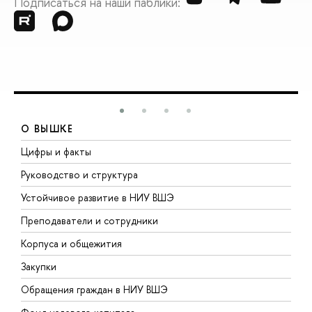
Подписаться на наши паблики:
О ВЫШКЕ
Цифры и факты
Л
Руководство и структура
Д
Устойчивое развитие в НИУ ВШЭ
О
Преподаватели и сотрудники
П
Корпуса и общежития
В
Закупки
П
Обращения граждан в НИУ ВШЭ
А