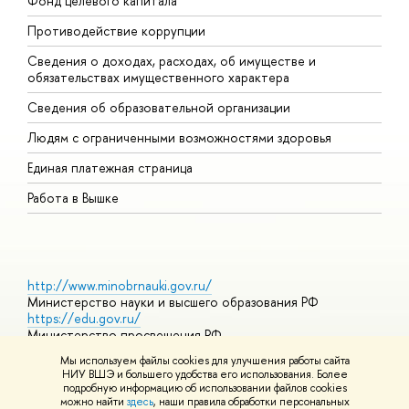
Фонд целевого капитала
Д
Противодействие коррупции
Ц
Сведения о доходах, расходах, об имуществе и
Б
обязательствах имущественного характера
О
Сведения об образовательной организации
О
Людям с ограниченными возможностями здоровья
Единая платежная страница
Работа в Вышке
http://www.minobrnauki.gov.ru/
Министерство науки и высшего образования РФ
https://edu.gov.ru/
Министерство просвещения РФ
https://elearning.hse.ru/mooc
Мы используем файлы cookies для улучшения работы сайта
Массовые открытые онлайн-курсы
НИУ ВШЭ и большего удобства его использования. Более
подробную информацию об использовании файлов cookies
можно найти
здесь
, наши правила обработки персональных