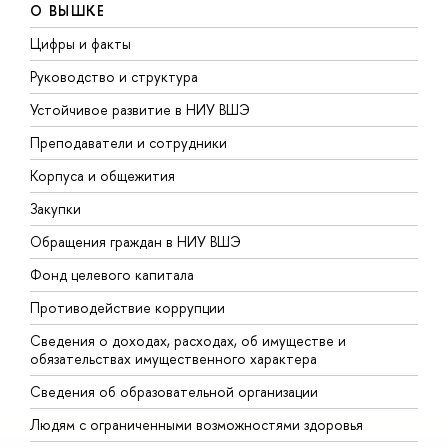
О ВЫШКЕ
Цифры и факты
Л
Руководство и структура
Д
Устойчивое развитие в НИУ ВШЭ
О
Преподаватели и сотрудники
П
Корпуса и общежития
В
Закупки
П
Обращения граждан в НИУ ВШЭ
А
Фонд целевого капитала
Д
Противодействие коррупции
Ц
Сведения о доходах, расходах, об имуществе и
Б
обязательствах имущественного характера
О
Сведения об образовательной организации
О
Людям с ограниченными возможностями здоровья