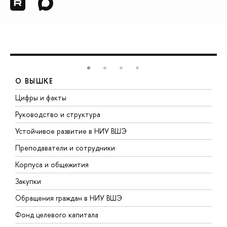
О ВЫШКЕ
Цифры и факты
Л
Руководство и структура
Д
Устойчивое развитие в НИУ ВШЭ
О
Преподаватели и сотрудники
П
Корпуса и общежития
В
Закупки
П
Обращения граждан в НИУ ВШЭ
А
Фонд целевого капитала
Д