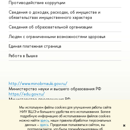
Противодействие коррупции
Ц
Сведения о доходах, расходах, об имуществе и
Б
обязательствах имущественного характера
О
Сведения об образовательной организации
О
Людям с ограниченными возможностями здоровья
Единая платежная страница
Работа в Вышке
http://www.minobrnauki.gov.ru/
Министерство науки и высшего образования РФ
https://edu.gov.ru/
Министерство просвещения РФ
https://elearning.hse.ru/mooc
Мы используем файлы cookies для улучшения работы сайта
Массовые открытые онлайн-курсы
НИУ ВШЭ и большего удобства его использования. Более
подробную информацию об использовании файлов cookies
можно найти
здесь
, наши правила обработки персональных
данных –
здесь
. Продолжая пользоваться сайтом, вы
✖
© НИУ ВШЭ 1993–2026
Адреса и контакты
Условия
подтверждаете, что были проинформированы об