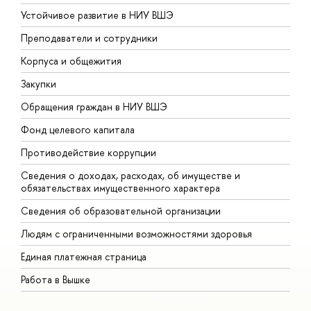
Устойчивое развитие в НИУ ВШЭ
О
Преподаватели и сотрудники
П
Корпуса и общежития
В
Закупки
П
Обращения граждан в НИУ ВШЭ
А
Фонд целевого капитала
Д
Противодействие коррупции
Ц
Сведения о доходах, расходах, об имуществе и
Б
обязательствах имущественного характера
О
Сведения об образовательной организации
О
Людям с ограниченными возможностями здоровья
Единая платежная страница
Работа в Вышке