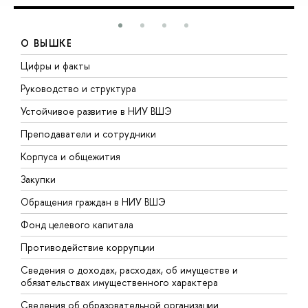
О ВЫШКЕ
Цифры и факты
Л
Руководство и структура
Д
Устойчивое развитие в НИУ ВШЭ
О
Преподаватели и сотрудники
П
Корпуса и общежития
В
Закупки
П
Обращения граждан в НИУ ВШЭ
А
Фонд целевого капитала
Д
Противодействие коррупции
Ц
Сведения о доходах, расходах, об имуществе и
Б
обязательствах имущественного характера
О
Сведения об образовательной организации